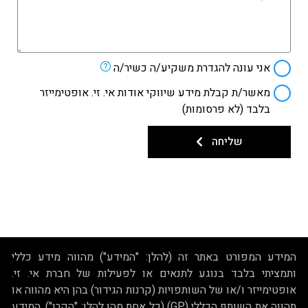
אני עונה להגדרת משקיע/ה כשיר/ה
מאשר/ת קבלת מידע שיווקי אודות אי. זי. אופטימייזר
בלבד (לא פרסומות)
שליחה
המידע המפורט באתר זה (להלן: "המידע") מהווה מידע כללי
ותמציתי בלבד בנוגע לתנאים או לפעילות של חברת אי. זי.
אופטימייזר ו/או של השותפויות (קרנות הגידור) בהן היא מהווה או
תהווה את השותף הכללי (GP) (כל אחת מהן להלן: "הקרן"). המידע