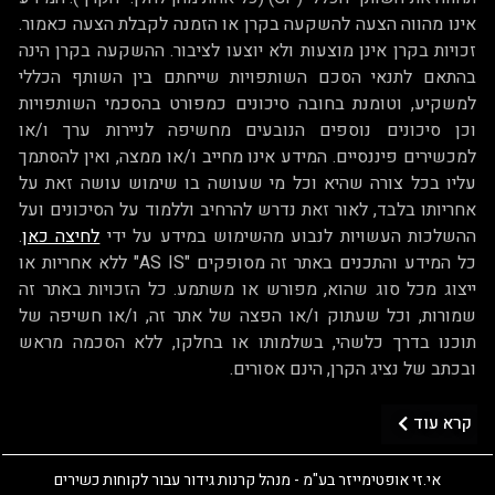
אינו מהווה הצעה להשקעה בקרן או הזמנה לקבלת הצעה כאמור.
זכויות בקרן אינן מוצעות ולא יוצעו לציבור. ההשקעה בקרן הינה
בהתאם לתנאי הסכם השותפויות שייחתם בין השותף הכללי
למשקיע, וטומנת בחובה סיכונים כמפורט בהסכמי השותפויות
וכן סיכונים נוספים הנובעים מחשיפה לניירות ערך ו/או
למכשירים פיננסיים. המידע אינו מחייב ו/או ממצה, ואין להסתמך
עליו בכל צורה שהיא וכל מי שעושה בו שימוש עושה זאת על
אחריותו בלבד, לאור זאת נדרש להרחיב וללמוד על הסיכונים ועל
ההשלכות העשויות לנבוע מהשימוש במידע על ידי
לחיצה כאן
.
כל המידע והתכנים באתר זה מסופקים "AS IS" ללא אחריות או
ייצוג מכל סוג שהוא, מפורש או משתמע. כל הזכויות באתר זה
שמורות, וכל שעתוק ו/או הפצה של אתר זה, ו/או חשיפה של
תוכנו בדרך כלשהי, בשלמותו או בחלקו, ללא הסכמה מראש
ובכתב של נציג הקרן, הינם אסורים.
קרא עוד
אי.זי אופטימייזר בע"מ - מנהל קרנות גידור עבור לקוחות כשירים